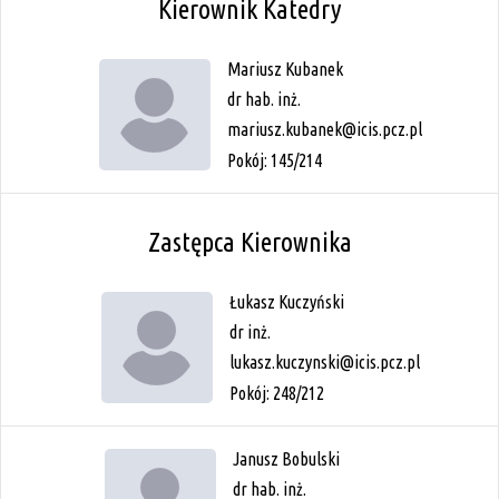
Kierownik Katedry
Mariusz Kubanek
dr hab. inż.
mariusz.kubanek@icis.pcz.pl
Pokój: 145/214
Zastępca Kierownika
Łukasz Kuczyński
dr inż.
lukasz.kuczynski@icis.pcz.pl
Pokój: 248/212
Janusz Bobulski
dr hab. inż.